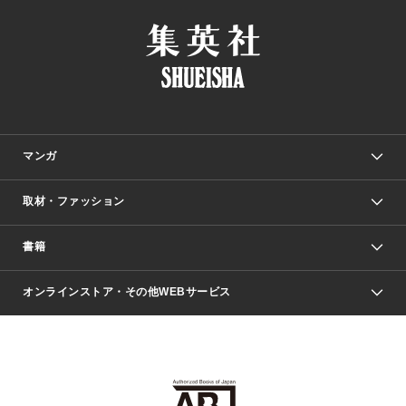
マンガ
取材・ファッション
少年マンガ
週刊少年ジャンプ
書籍
ファッション・美容
青年マンガ
ジャンプSQ.
Seventeen
週刊ヤングジャンプ
オンラインストア・その他WEBサービス
文芸・文庫・総合
芸能・情報・スポーツ
少女マンガ
Vジャンプ
non-no Web
ヤングジャンプ定期購読デジタル
すばる
Myojo
オンラインストア
りぼん
学芸・ノンフィクション・新書
最強ジャンプ
女性マンガ
@BAILA
ヤンジャン＋
小説すばる
週プレNEWS
マーガレット
集英社OTOコンテンツ
集英社 学芸編集部
少年ジャンプ＋
その他WEBサービス
クッキー
ライトノベル・ノベライズ
MAQUIA ONLINE
となりのヤングジャンプ
集英社 文芸ステーション