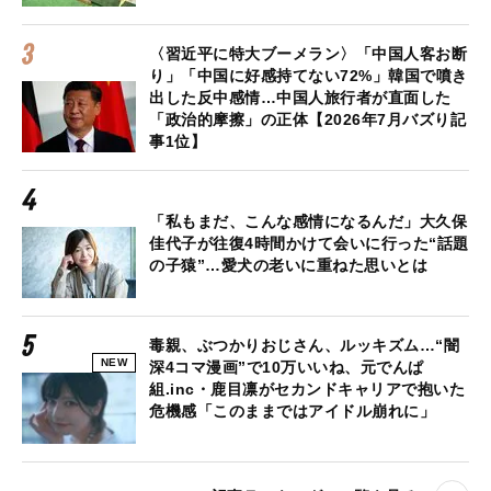
〈習近平に特大ブーメラン〉「中国人客お断
り」「中国に好感持てない72%」韓国で噴き
出した反中感情…中国人旅行者が直面した
「政治的摩擦」の正体【2026年7月バズり記
事1位】
「私もまだ、こんな感情になるんだ」大久保
佳代子が往復4時間かけて会いに行った“話題
の子猿”…愛犬の老いに重ねた思いとは
毒親、ぶつかりおじさん、ルッキズム…“闇
NEW
深4コマ漫画”で10万いいね、元でんぱ
組.inc・鹿目凛がセカンドキャリアで抱いた
危機感「このままではアイドル崩れに」