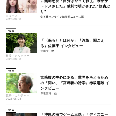
に無期懲役「自分はやってねぇ。誰かが
トドメさした」裁判で明かされた“他責ぶ
り”
ニュース
集英社オンライン編集部ニュース班
2026.08.08
NEW
「〈保る〉とは何か」『汽笛、聞こえ
る』佐藤雫 インタビュー
佐藤雫
教養・カルチャー
2026.08.08
NEW
宮﨑駿の中心にある、世界を考えるため
の「問い」『宮﨑駿の詩学』赤坂憲雄 イ
ンタビュー
赤坂憲雄
教養・カルチャー
2026.08.08
NEW
「沖縄の海でゲーム三昧」「ディズニー