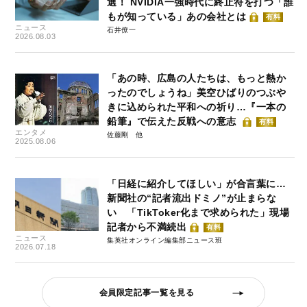
選！ NVIDIA一強時代に終止符を打つ「誰
もが知っている」あの会社とは
有料
ニュース
石井僚一
2026.08.03
「あの時、広島の人たちは、もっと熱か
ったのでしょうね」美空ひばりのつぶや
きに込められた平和への祈り…『一本の
鉛筆』で伝えた反戦への意志
有料
エンタメ
佐藤剛
2025.08.06
「日経に紹介してほしい」が合言葉に…
新聞社の“記者流出ドミノ”が止まらな
い 「TikToker化まで求められた」現場
記者から不満続出
有料
ニュース
集英社オンライン編集部ニュース班
2026.07.18
会員限定記事一覧を見る