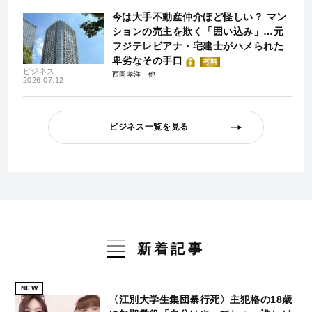
今は大手不動産仲介ほど怪しい？ マン
ションの売主を欺く「囲い込み」…元
フジテレビアナ・宅建士がハメられた
卑劣なその手口
有料
ビジネス
西岡孝洋
2026.07.12
ビジネス一覧を見る
新着記事
NEW
〈江別大学生集団暴行死〉主犯格の18歳