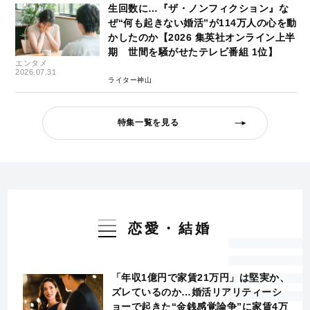
生回数に…『ザ・ノンフィクション』な
ぜ“何も起きない婚活”が114万人の心を動
かしたのか【2026 集英社オンライン上半
期 世間を騒がせたテレビ番組 1位】
エンタメ
2026.07.31
ライター神山
特集一覧を見る
恋愛・結婚
「年収1億円で家賃21万円」は堅実か、
ズレているのか…婚活リアリティーシ
ョーで起きた“金銭感覚論争”に家賃4万