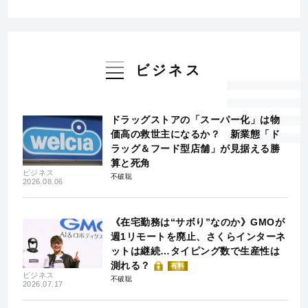
ビジネス
ドラッグストアの「スーパー化」は物
価高の救世主になるか？ 新業態「ド
ラッグ＆フード型店舗」が見据える勝
算と死角
ビジネス
不破聡
2026.08.06
《在宅勤務は“サボり”なのか》GMOが
週1リモートを廃止、さくらインターネ
ットは継続…タイピング数で生産性は
測れる？
有料
ビジネス
不破聡
2026.07.17