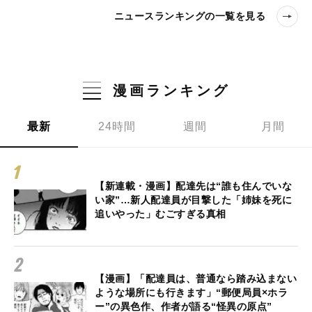
ニュースランキングの一覧を見る
漫画ランキング
最新
24時間
週間
月間
【新連載・漫画】配達先は“誰も住んでいな
い家”…新人配達員が目撃した「姉妹を死に
追いやった」むごすぎる真相
【漫画】「配達員は、普通なら踏み込まない
ような場所にも行きます」“郵便局員×ホラ
ー”の異色作、作者が語る“怪異の原点”