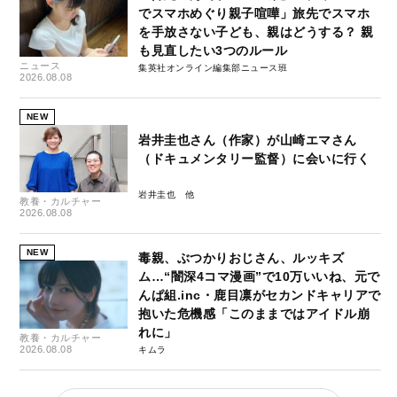
でスマホめぐり親子喧嘩」旅先でスマホ
を手放さない子ども、親はどうする？ 親
も見直したい3つのルール
ニュース
集英社オンライン編集部ニュース班
2026.08.08
NEW
岩井圭也さん（作家）が山崎エマさん
（ドキュメンタリー監督）に会いに行く
岩井圭也
教養・カルチャー
2026.08.08
NEW
毒親、ぶつかりおじさん、ルッキズ
ム…“闇深4コマ漫画”で10万いいね、元で
んぱ組.inc・鹿目凛がセカンドキャリアで
抱いた危機感「このままではアイドル崩
れに」
教養・カルチャー
2026.08.08
キムラ