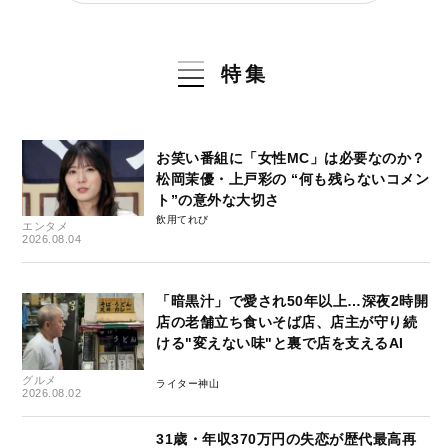
特集
お笑い番組に「女性MC」は必要なのか？
松岡茉優・上戸彩の “何も残らないコメン
ト”の意外な大切さ
飲用てれび
エンタメ
2026.08.04
「暗黒汁」で愛され50年以上…深夜2時開
店の老舗立ち食いそば店、店主が守り続
ける"変えない味"と裏で店を支えるAI
グルメ
ライター神山
2026.08.02
31歳・年収370万円の失恋が歴代最高再