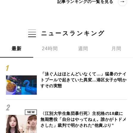
記事ランキングの一覧を見る
ニュースランキング
最新
24時間
週間
月間
「泳ぐ人はほとんどいなくて…」猛暑のナイ
トプールで起きていた異変…港区女子が明か
すその実態
NEW
〈江別大学生集団暴行死〉主犯格の18歳に
無期懲役「自分はやってねぇ。誰かがトドメ
さした」裁判で明かされた“他責ぶり”