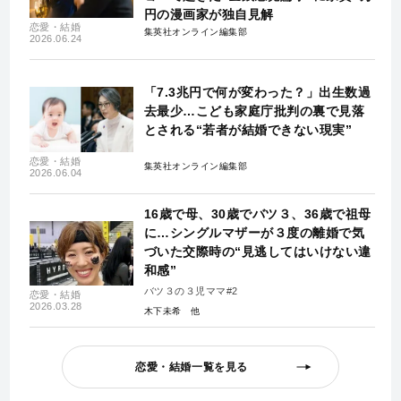
円の漫画家が独自見解
恋愛・結婚
集英社オンライン編集部
2026.06.24
「7.3兆円で何が変わった？」出生数過
去最少…こども家庭庁批判の裏で見落
とされる“若者が結婚できない現実”
恋愛・結婚
集英社オンライン編集部
2026.06.04
16歳で母、30歳でバツ３、36歳で祖母
に…シングルマザーが３度の離婚で気
づいた交際時の“見逃してはいけない違
和感”
バツ３の３児ママ#2
恋愛・結婚
2026.03.28
木下未希
恋愛・結婚一覧を見る