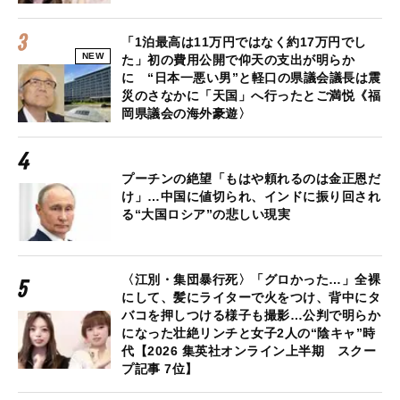
「1泊最高は11万円ではなく約17万円でし
NEW
た」初の費用公開で仰天の支出が明らか
に “日本一悪い男”と軽口の県議会議長は震
災のさなかに「天国」へ行ったとご満悦《福
岡県議会の海外豪遊〉
プーチンの絶望「もはや頼れるのは金正恩だ
け」…中国に値切られ、インドに振り回され
る“大国ロシア”の悲しい現実
〈江別・集団暴行死〉「グロかった…」全裸
にして、髪にライターで火をつけ、背中にタ
バコを押しつける様子も撮影…公判で明らか
になった壮絶リンチと女子2人の“陰キャ”時
代【2026 集英社オンライン上半期 スクー
プ記事 7位】