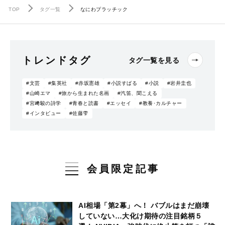
TOP
タグ一覧
なにわプラッチック
トレンドタグ
タグ一覧を見る
#文芸
#集英社
#赤坂憲雄
#小説すばる
#小説
#岩井圭也
#山崎エマ
#旅から生まれた名画
#汽笛、聞こえる
#宮﨑駿の詩学
#青春と読書
#エッセイ
#教養･カルチャー
#インタビュー
#佐藤雫
会員限定記事
AI相場「第2幕」へ！ バブルはまだ崩壊
していない…大化け期待の注目銘柄５