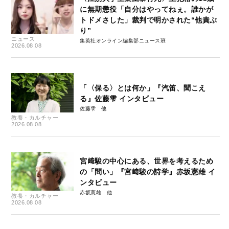
に無期懲役「自分はやってねぇ。誰かが
トドメさした」裁判で明かされた“他責ぶ
り”
ニュース
集英社オンライン編集部ニュース班
2026.08.08
「〈保る〉とは何か」『汽笛、聞こえ
る』佐藤雫 インタビュー
佐藤雫
教養・カルチャー
2026.08.08
宮﨑駿の中心にある、世界を考えるため
の「問い」『宮﨑駿の詩学』赤坂憲雄 イ
ンタビュー
赤坂憲雄
教養・カルチャー
2026.08.08