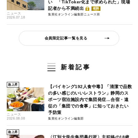
い 「TikToker化まで求められた」現場
記者から不満続出
有料
ニュース
集英社オンライン編集部ニュース班
2026.07.18
会員限定記事一覧を見る
新着記事
急上昇
【バイキング192人食中毒】「清潔で品数
の多い感じのいいレストラン」静岡のス
ポーツ宿泊施設内で集団発症…合宿・遠
征の「集団での食事」に知っておきたい
予防策
ニュース
2026.08.08
集英社オンライン編集部
急上昇
〈江別大学生集団暴行死〉主犯格の18歳