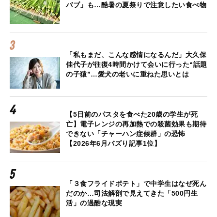
バブ」も…酷暑の夏祭りで注意したい食べ物
「私もまだ、こんな感情になるんだ」大久保
佳代子が往復4時間かけて会いに行った“話題
の子猿”…愛犬の老いに重ねた思いとは
【5日前のパスタを食べた20歳の学生が死
亡】電子レンジの再加熱での殺菌効果も期待
できない「チャーハン症候群」の恐怖
【2026年6月バズり記事1位】
「３食フライドポテト」で中学生はなぜ死ん
だのか…司法解剖で見えてきた「500円生
活」の過酷な現実