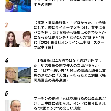
すその実態
〈江別・集団暴行死〉「グロかった…」全裸
にして、髪にライターで火をつけ、背中にタ
バコを押しつける様子も撮影…公判で明らか
になった壮絶リンチと女子2人の“陰キャ”時
代【2026 集英社オンライン上半期 スクー
プ記事 7位】
「1泊最高は11万円ではなく約17万円でし
た」初の費用公開で仰天の支出が明らか
に “日本一悪い男”と軽口の県議会議長は震
災のさなかに「天国」へ行ったとご満悦《福
岡県議会の海外豪遊〉
プーチンの絶望「もはや頼れるのは金正恩だ
け」…中国に値切られ、インドに振り回され
る“大国ロシア”の悲しい現実