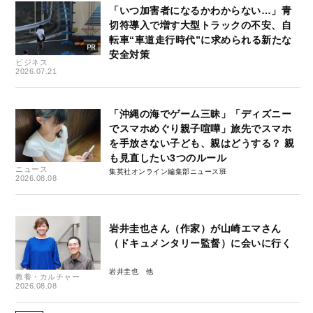
「いつ加害者になるかわからない…」青
切符導入で増す大型トラックの不安、自
転車“車道走行時代”に求められる新たな
安全対策
ビジネス
2026.07.21
「沖縄の海でゲーム三昧」「ディズニー
でスマホめぐり親子喧嘩」旅先でスマホ
を手放さない子ども、親はどうする？ 親
も見直したい3つのルール
ニュース
集英社オンライン編集部ニュース班
2026.08.08
岩井圭也さん（作家）が山崎エマさん
（ドキュメンタリー監督）に会いに行く
岩井圭也
教養・カルチャー
2026.08.08