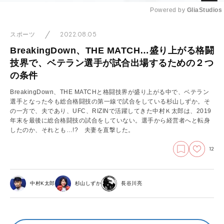
Powered by 
GliaStudios
Mute
2022.08.05
スポーツ
BreakingDown、THE MATCH…盛り上がる格闘
技界で、ベテラン選手が試合出場するための２つ
の条件
BreakingDown、THE MATCHと格闘技界が盛り上がる中で、ベテラン
選手となった今も総合格闘技の第一線で試合をしている杉山しずか。そ
の一方で、夫であり、UFC、RIZINで活躍してきた中村Ｋ太郎は、2019
年末を最後に総合格闘技の試合をしていない。選手から経営者へと転身
したのか、それとも…!? 夫妻を直撃した。
12
中村K太郎
杉山しずか
長谷川亮