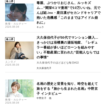
急上昇
毒親、ぶつかりおじさん、ルッキズ
ム…“闇深4コマ漫画”で10万いいね、元で
んぱ組.inc・鹿目凛がセカンドキャリアで
抱いた危機感「このままではアイドル崩
れに」
教養・カルチャー
2026.08.08
キムラ
大久保佳代子が50代でマンション購入…
急上昇
きっかけは浴槽裏の湯垢地獄、「レギュ
ラー番組が多いほどローンを組みやす
い」不動産屋に言われた“芸能人ならでは
の事情”
エンタメ
大久保佳代子のほどほどな毎日#22
2026.08.08
大久保佳代子
名画の歴史と背景を知り、時空を超えて
旅をする『旅から生まれた名画』中野京
子 インタビュー
中野京子
教養・カルチャー
2026.08.08