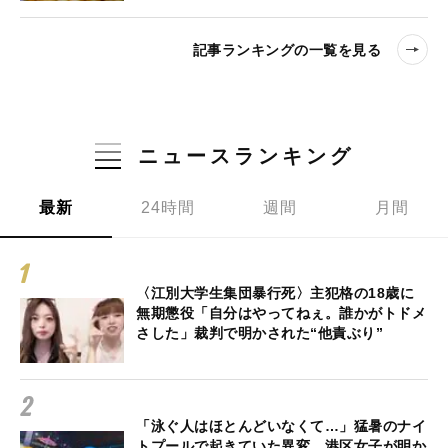
記事ランキングの一覧を見る
ニュースランキング
最新
24時間
週間
月間
〈江別大学生集団暴行死〉主犯格の18歳に
無期懲役「自分はやってねぇ。誰かがトドメ
さした」裁判で明かされた“他責ぶり”
「泳ぐ人はほとんどいなくて…」猛暑のナイ
トプールで起きていた異変…港区女子が明か