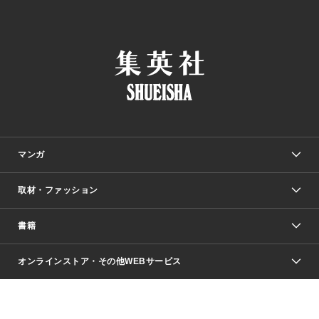
マンガ
取材・ファッション
少年マンガ
週刊少年ジャンプ
書籍
ファッション・美容
青年マンガ
ジャンプSQ.
Seventeen
週刊ヤングジャンプ
オンラインストア・その他WEBサービス
文芸・文庫・総合
芸能・情報・スポーツ
少女マンガ
Vジャンプ
non-no Web
ヤングジャンプ定期購読デジタル
すばる
Myojo
オンラインストア
りぼん
学芸・ノンフィクション・新書
最強ジャンプ
女性マンガ
@BAILA
ヤンジャン＋