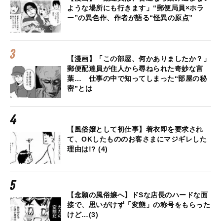
ような場所にも行きます」“郵便局員×ホラ
ー”の異色作、作者が語る“怪異の原点”
【漫画】「この部屋、何かありましたか？」
郵便配達員が住人から尋ねられた奇妙な言
葉… 仕事の中で知ってしまった“部屋の秘
密”とは
【風俗嬢として初仕事】着衣即を要求され
て、OKしたもののお客さまにマジギレした
理由は!? (4)
【念願の風俗嬢へ】ドSな店長のハードな面
接で、思いがけず「変態」の称号をもらった
けど…(3)