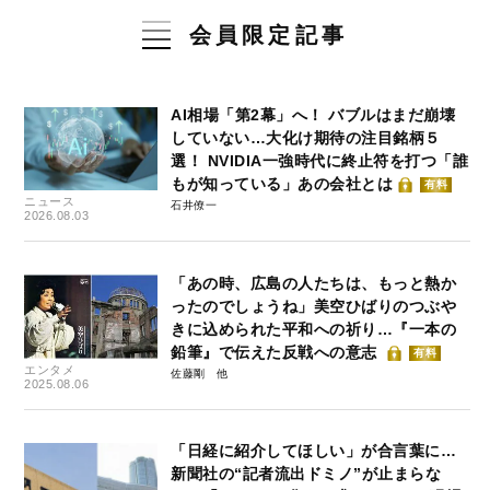
会員限定記事
AI相場「第2幕」へ！ バブルはまだ崩壊
していない…大化け期待の注目銘柄５
選！ NVIDIA一強時代に終止符を打つ「誰
もが知っている」あの会社とは
有料
ニュース
石井僚一
2026.08.03
「あの時、広島の人たちは、もっと熱か
ったのでしょうね」美空ひばりのつぶや
きに込められた平和への祈り…『一本の
鉛筆』で伝えた反戦への意志
有料
エンタメ
佐藤剛
2025.08.06
「日経に紹介してほしい」が合言葉に…
新聞社の“記者流出ドミノ”が止まらな