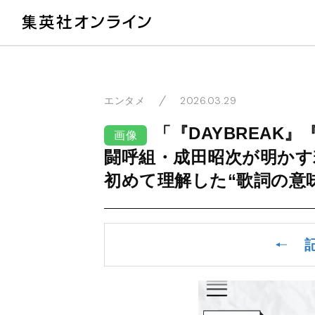
教
2026.03.29
エンタメ
「『DAYBREAK』
画像
闘呼組・成田昭次が明かす
初めて理解した“歌詞の意