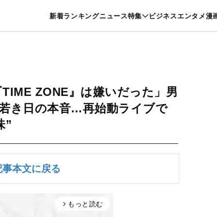
特集一覧を見る
漫画一覧を見る
新着
ランキング
ニュース
特集
ビジネス
エンタメ
漫
養・カルチャー
暮らし
スポーツ
ヘルスケア
美容
グルメ
『TIME ZONE』は嫌いだった」男
若き日の本音…再始動ライブで
味”
記事本文に戻る
もっと読む
arrow_forward_ios