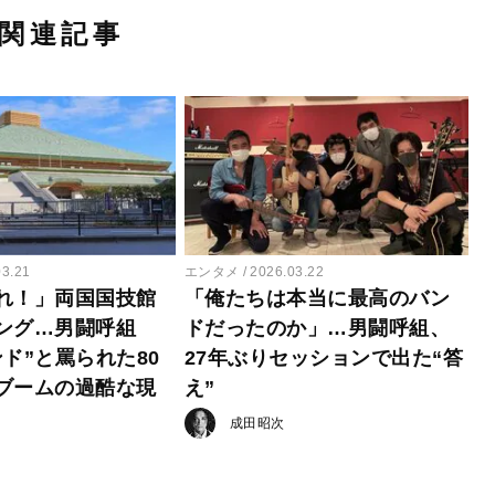
関連記事
03.21
エンタメ
2026.03.22
れ！」両国国技館
「俺たちは本当に最高のバン
ング…男闘呼組
ドだったのか」…男闘呼組、
ド”と罵られた80
27年ぶりセッションで出た“答
ブームの過酷な現
え”
成田昭次