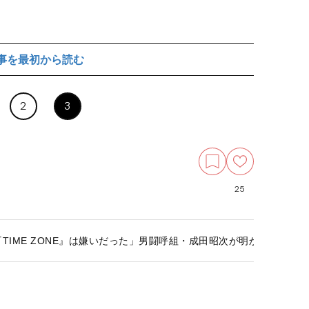
事を最初から読む
2
3
25
』『TIME ZONE』は嫌いだった」男闘呼組・成田昭次が明かす若き