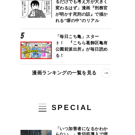
るだけでも考え方が大きく
変わるはず」漫画『刑務官
が明かす死刑の話』で描か
れる“塀の中”のリアル
「毎日こち亀」スター
ト！ 『こちら葛飾区亀有
公園前派出所』が毎日読め
る！
漫画ランキングの一覧を見る
SPECIAL
「いつ加害者になるかわか
らない…」青切符導入で増