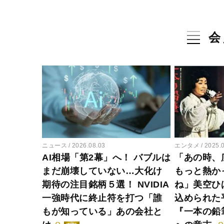
会
ニュース
2026.08.03
エンタメ
2025.
AI相場「第2幕」へ！ バブルは
「あの時、
まだ崩壊していない…大化け
もっと熱か
期待の注目銘柄５選！ NVIDIA
ね」美空ひ
一強時代に終止符を打つ「誰
込められた
もが知っている」あの会社と
『一本の鉛