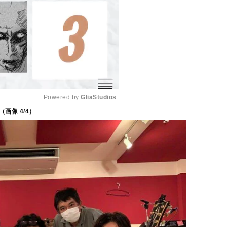
Powered by 
GliaStudios
（画像
4
/4）
M
u
t
e