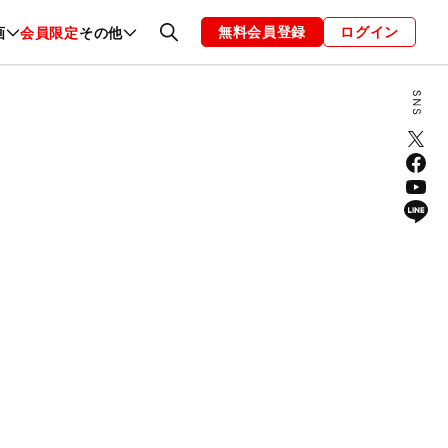
無料会員登録
ログイン
画
会員限定
その他
ファッション
恋愛・結婚
編集部
お知らせ