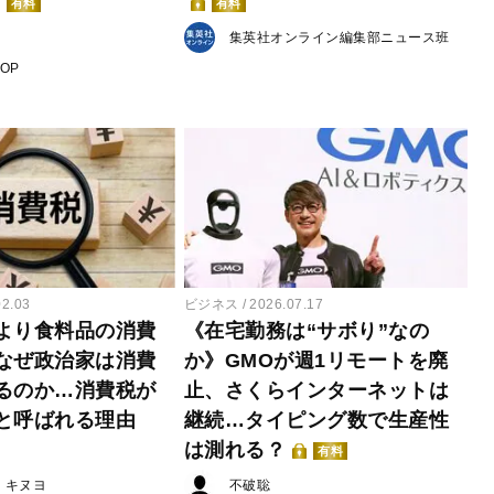
有料
有料
集英社オンライン編集部ニュース班
POP
02.03
ビジネス
2026.07.17
より食料品の消費
《在宅勤務は“サボり”なの
なぜ政治家は消費
か》GMOが週1リモートを廃
るのか…消費税が
止、さくらインターネットは
と呼ばれる理由
継続…タイピング数で生産性
は測れる？
有料
・キヌヨ
不破聡