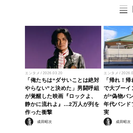
エンタメ
2026.03.20
エンタメ
2026.
「俺たちは“ダサいことは絶対
「帰れ！帰
やらない”と決めた」男闘呼組
で大ブーイ
が覚醒した映画『ロックよ、
が“偽物バン
静かに流れよ』…2万人が列を
年代バンド
作った衝撃
実
成田昭次
成田昭次