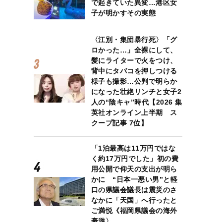
で起きていた異変…港区女
子が明かすその実態
〈江別・集団暴行死〉「グ
ロかった…」全裸にして、
髪にライターで火をつけ、
背中にタバコを押しつける
様子も撮影…公判で明らか
になった壮絶リンチと女子2
人の“陰キャ”時代【2026 集
英社オンライン上半期 ス
クープ記事 7位】
「1泊最高は11万円ではな
く約17万円でした」初の費
用公開で仰天の支出が明ら
かに “日本一悪い男”と軽
口の県議会議長は震災のさ
なかに「天国」へ行ったと
ご満悦《福岡県議会の海外
豪遊〉