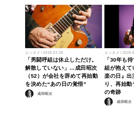
エンタメ
2026.03.28
エンタメ
2026.
「男闘呼組は休止しただけ。
「30年も
解散していない」…成田昭次
組が抱えて
（52）が会社を辞めて再始動
楽の日』出
を決めた“あの日の覚悟”
り、再始動
の奇跡
成田昭次
成田昭次