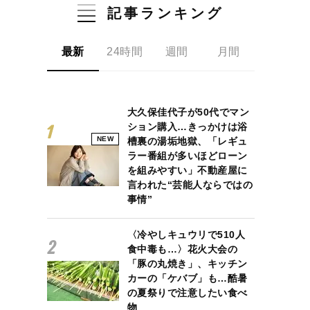
記事ランキング
最新
24時間
週間
月間
大久保佳代子が50代でマン
ション購入…きっかけは浴
NEW
槽裏の湯垢地獄、「レギュ
ラー番組が多いほどローン
を組みやすい」不動産屋に
言われた“芸能人ならではの
事情”
〈冷やしキュウリで510人
食中毒も…〉花火大会の
「豚の丸焼き」、キッチン
カーの「ケバブ」も…酷暑
の夏祭りで注意したい食べ
物