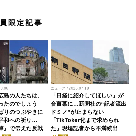
員限定記事
08.06
ニュース
2026.07.18
広島の人たちは、
「日経に紹介してほしい」が
ったのでしょう
合言葉に…新聞社の“記者流出
ばりのつぶやきに
ドミノ”が止まらない
平和への祈り…
「TikToker化まで求められ
筆』で伝えた反戦
た」現場記者から不満続出