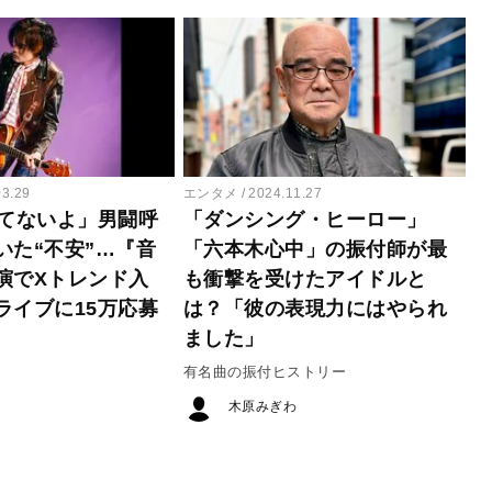
03.29
エンタメ
2024.11.27
待てないよ」男闘呼
「ダンシング・ヒーロー」
いた“不安”…『音
「六本木心中」の振付師が最
演でXトレンド入
も衝撃を受けたアイドルと
ライブに15万応募
は？「彼の表現力にはやられ
ました」
有名曲の振付ヒストリー
木原みぎわ