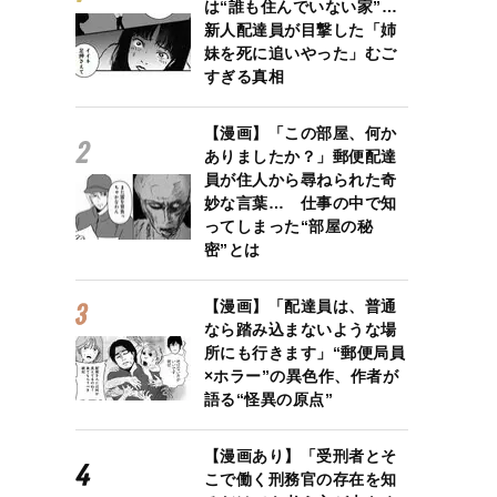
は“誰も住んでいない家”…
新人配達員が目撃した「姉
妹を死に追いやった」むご
すぎる真相
【漫画】「この部屋、何か
ありましたか？」郵便配達
員が住人から尋ねられた奇
妙な言葉… 仕事の中で知
ってしまった“部屋の秘
密”とは
【漫画】「配達員は、普通
なら踏み込まないような場
所にも行きます」“郵便局員
×ホラー”の異色作、作者が
語る“怪異の原点”
【漫画あり】「受刑者とそ
こで働く刑務官の存在を知