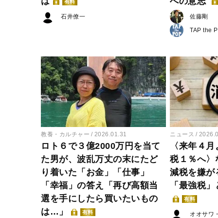
は
への意志
有料
石井僚一
佐藤剛
TAP the 
教養・カルチャー
2026.01.31
ニュース
2026.
ロト６で３億2000万円を当て
〈来年４月
た男が、波乱万丈の末にたど
税１％へ〉
り着いた「お金」「仕事」
減税を嫌が
「幸福」の答え「再び高額当
「最強税」
選を手にしたら買いたいもの
有料
は…」
有料
オオサワ