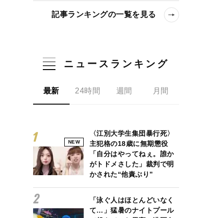
記事ランキングの一覧を見る
ニュースランキング
最新
24時間
週間
月間
〈江別大学生集団暴行死〉
NEW
主犯格の18歳に無期懲役
「自分はやってねぇ。誰か
がトドメさした」裁判で明
日の本音…再始動ライブで初めて理解した“歌詞の意味”
かされた“他責ぶり”
「泳ぐ人はほとんどいなく
て…」猛暑のナイトプール