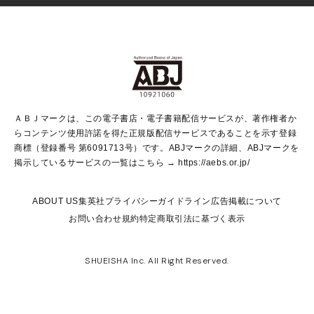
Vジャンプ
non-no Web
ヤングジャンプ定期購読デジタル
すばる
Myojo
オンラインストア
りぼん
学芸・ノンフィクション・新書
最強ジャンプ
女性マンガ
@BAILA
ヤンジャン＋
小説すばる
週プレNEWS
マーガレット
集英社OTOコンテンツ
集英社 学芸編集部
少年ジャンプ＋
その他WEBサービス
クッキー
ライトノベル・ノベライズ
MAQUIA ONLINE
となりのヤングジャンプ
集英社 文芸ステーション
週プレ グラジャパ！
別冊マーガレット
SHUEISHA MANGA-ART HERITAGE
集英社 ビジネス書
ゼブラック
ココハナ
SHUEISHA ADNAVI
SPUR.JP
集英社Webマガジン Cobalt
グランドジャンプ
web 集英社文庫
キッズ
web Sportiva
マンガMee
ジャンプキャラクターズストア
集英社新書
ジャンプルーキー！
月刊オフィスユー
ＡＢＪマークは、この電子書店・電子書籍配信サービスが、著作権者か
EDITOR'S LAB
LEE
集英社オレンジ文庫
ウルトラジャンプ
青春と読書
パラスポ＋！
らコンテンツ使用許諾を得た正規版配信サービスであることを示す登録
集英社みらい文庫
リマコミ＋
HAPPY PLUS STORE
集英社新書プラス
ジャンプTOON
商標（登録番号 第6091713号）です。ABJマークの詳細、ABJマークを
Marisol
シフォン文庫
アジア人物史
S-KIDS.LAND
マンガMeets
掲示しているサービスの一覧はこちら →
https://aebs.or.jp/
shueisha vox
よみタイ
S-MANGA
Web éclat
ダッシュエックス文庫
LEEマルシェ
kotoba
集英社ジャンプリミックス
ABOUT US
集英社プライバシーガイドライン
広告掲載について
T JAPAN:The New York Times Style Magazine
JUMP j BOOKS
お問い合わせ
規約
特定商取引法に基づく表示
SHOP Marisol
e!集英社
集英社コミック文庫
集英社女性誌ポータル
éclat premium
imidas
MEN'S NON-NO WEB
SHUEISHA Inc. All Right Reserved.
mirabella
UOMO
mirabella homme