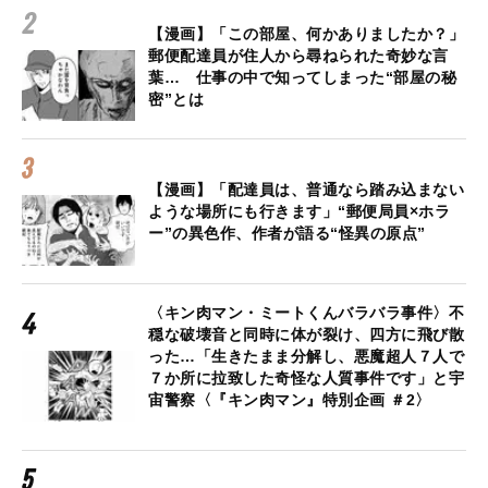
【漫画】「この部屋、何かありましたか？」
郵便配達員が住人から尋ねられた奇妙な言
葉… 仕事の中で知ってしまった“部屋の秘
密”とは
【漫画】「配達員は、普通なら踏み込まない
ような場所にも行きます」“郵便局員×ホラ
ー”の異色作、作者が語る“怪異の原点”
〈キン肉マン・ミートくんバラバラ事件〉不
穏な破壊音と同時に体が裂け、四方に飛び散
った…「生きたまま分解し、悪魔超人７人で
７か所に拉致した奇怪な人質事件です」と宇
宙警察〈『キン肉マン』特別企画 ＃2〉