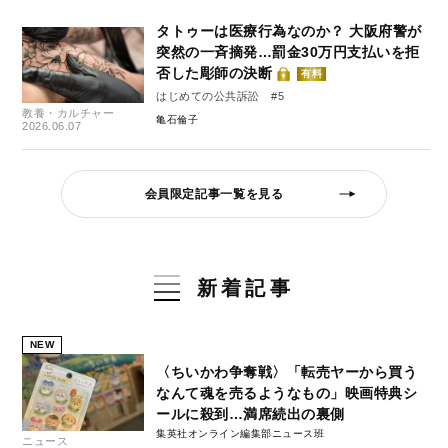
タトゥーは医療行為なのか？ 大阪府警が
突然の一斉摘発…罰金30万円支払いを拒
否した彫師の決断
有料
はじめての公共訴訟 #5
教養・カルチャー
亀石倫子
2026.06.07
会員限定記事一覧を見る
新着記事
NEW
〈ちいかわ争奪戦〉「転売ヤーから買う
なんて魂を売るようなもの」映画特典シ
ールに殺到…満席続出の裏側
集英社オンライン編集部ニュース班
ニュース