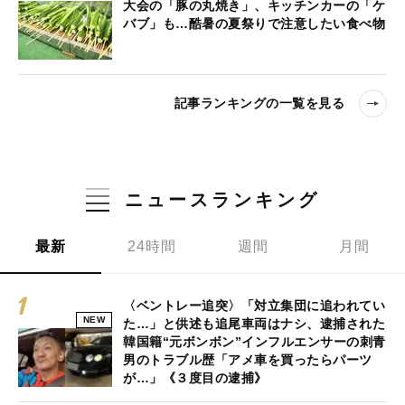
大会の「豚の丸焼き」、キッチンカーの「ケ
バブ」も…酷暑の夏祭りで注意したい食べ物
記事ランキングの一覧を見る
ニュースランキング
最新
24時間
週間
月間
〈ベントレー追突〉「対立集団に追われてい
NEW
た…」と供述も追尾車両はナシ、逮捕された
韓国籍“元ボンボン”インフルエンサーの刺青
男のトラブル歴「アメ車を買ったらパーツ
が…」《３度目の逮捕》