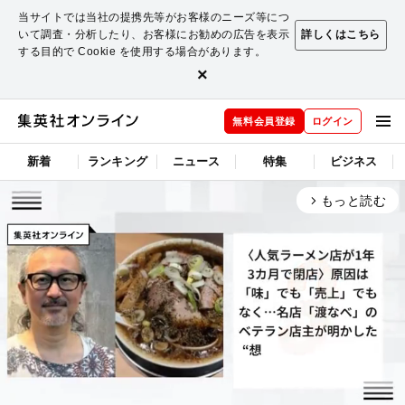
当サイトでは当社の提携先等がお客様のニーズ等につ
いて調査・分析したり、お客様にお勧めの広告を表示
詳しくはこちら
する目的で Cookie を使用する場合があります。
×
無料会員登録
ログイン
新着
ランキング
ニュース
特集
ビジネス
もっと読む
arrow_forward_ios