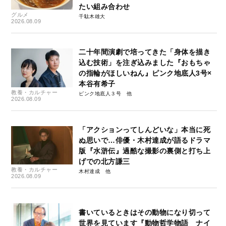
たい組み合わせ
グルメ
千駄木雄大
2026.08.09
二十年間演劇で培ってきた「身体を描き
込む技術」を注ぎ込みました『おもちゃ
の指輪がほしいねん』ピンク地底人3号×
本谷有希子
教養・カルチャー
ピンク地底人３号
2026.08.09
「アクションってしんどいな」本当に死
ぬ思いで…俳優・木村達成が語るドラマ
版『水滸伝』過酷な撮影の裏側と打ち上
げでの北方謙三
教養・カルチャー
木村達成
2026.08.09
書いているときはその動物になり切って
世界を見ています『動物哲学物語 ナイ