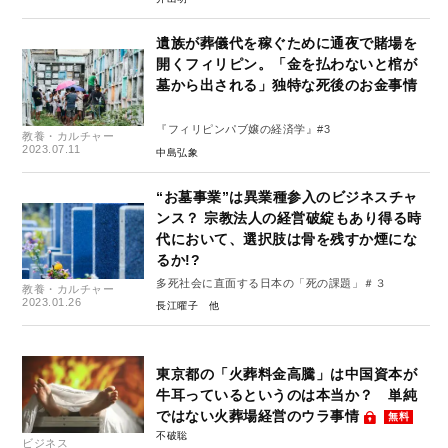
遺族が葬儀代を稼ぐために通夜で賭場を
開くフィリピン。「金を払わないと棺が
墓から出される」独特な死後のお金事情
『フィリピンパブ嬢の経済学』#3
教養・カルチャー
2023.07.11
中島弘象
“お墓事業”は異業種参入のビジネスチャ
ンス？ 宗教法人の経営破綻もあり得る時
代において、選択肢は骨を残すか煙にな
るか!?
多死社会に直面する日本の「死の課題」＃３
教養・カルチャー
2023.01.26
長江曜子
東京都の「火葬料金高騰」は中国資本が
牛耳っているというのは本当か？ 単純
ではない火葬場経営のウラ事情
無料
不破聡
ビジネス