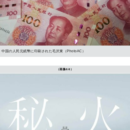
中国の人民元紙幣に印刷された毛沢東（PhotoAC）
（画像4/4）