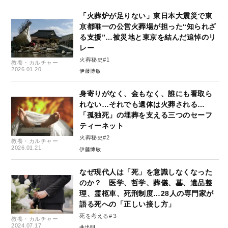
「火葬炉が足りない」東日本大震災で東
京都唯一の公営火葬場が担った“知られざ
る支援”…被災地と東京を結んだ追悼のリ
レー
火葬秘史#1
教養・カルチャー
2026.01.20
伊藤博敏
身寄りがなく、金もなく、誰にも看取ら
れない…それでも遺体は火葬される…
「孤独死」の埋葬を支える三つのセーフ
ティーネット
火葬秘史#2
教養・カルチャー
2026.01.21
伊藤博敏
なぜ現代人は「死」を意識しなくなった
のか？ 医学、哲学、葬儀、墓、遺品整
理、霊柩車、死刑制度…28人の専門家が
語る死への「正しい接し方」
死を考える#３
教養・カルチャー
2024.07.17
井出明