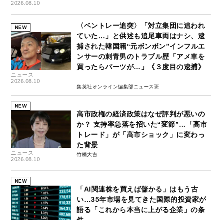
2026.08.10
〈ベントレー追突〉「対立集団に追われ
NEW
ていた…」と供述も追尾車両はナシ、逮
捕された韓国籍“元ボンボン”インフルエ
ンサーの刺青男のトラブル歴「アメ車を
買ったらパーツが…」《３度目の逮捕》
ニュース
2026.08.10
集英社オンライン編集部ニュース班
NEW
高市政権の経済政策はなぜ評判が悪いの
か？ 支持率急落を招いた“変節”…「高市
トレード」が「高市ショック」に変わっ
た背景
ニュース
竹橋大吉
2026.08.10
NEW
「AI関連株を買えば儲かる」はもう古
い…35年市場を見てきた国際的投資家が
語る「これから本当に上がる企業」の条