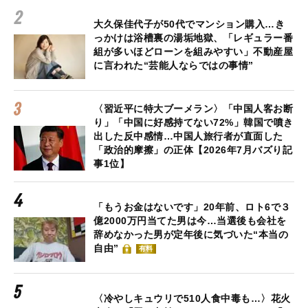
大久保佳代子が50代でマンション購入…き
っかけは浴槽裏の湯垢地獄、「レギュラー番
組が多いほどローンを組みやすい」不動産屋
に言われた“芸能人ならではの事情”
〈習近平に特大ブーメラン〉「中国人客お断
り」「中国に好感持てない72%」韓国で噴き
出した反中感情…中国人旅行者が直面した
「政治的摩擦」の正体【2026年7月バズり記
事1位】
「もうお金はないです」20年前、ロト6で３
億2000万円当てた男は今…当選後も会社を
辞めなかった男が定年後に気づいた“本当の
自由”
有料
〈冷やしキュウリで510人食中毒も…〉花火