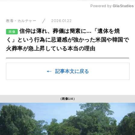
Powered by 
GliaStudios
Mute
2026.01.22
教養・カルチャー
信仰は薄れ、葬儀は簡素に…「遺体を焼
画像
く」という行為に忌避感が強かった米国や韓国で
火葬率が急上昇している本当の理由
記事本文に戻る
（画像1/4）