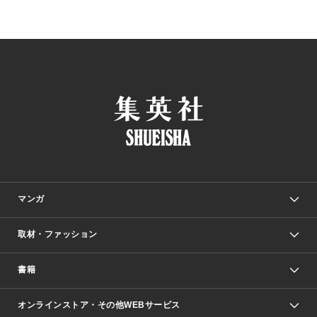
マンガ
取材・ファッション
少年マンガ
週刊少年ジャンプ
書籍
ファッション・美容
青年マンガ
ジャンプSQ.
Seventeen
週刊ヤングジャンプ
オンラインストア・その他WEBサービス
文芸・文庫・総合
芸能・情報・スポーツ
少女マンガ