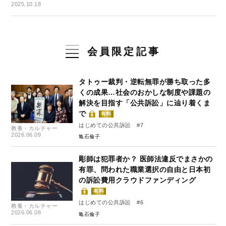
2025.10.18
会員限定記事
タトゥー裁判・逆転無罪が勝ち取った多
くの成果…社会のおかしな制度や課題の
解決を目指す「公共訴訟」に辿り着くま
で
有料
はじめての公共訴訟 #7
教養・カルチャー
2026.06.09
亀石倫子
彫師は犯罪者か？ 医師法違反でまさかの
有罪、問われた職業選択の自由と日本初
の訴訟費用クラウドファンディング
有料
はじめての公共訴訟 #6
教養・カルチャー
2026.06.08
亀石倫子