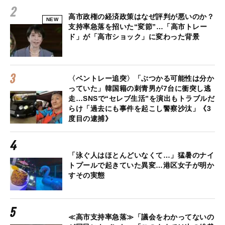
高市政権の経済政策はなぜ評判が悪いのか？
NEW
支持率急落を招いた“変節”…「高市トレー
ド」が「高市ショック」に変わった背景
〈ベントレー追突〉「ぶつかる可能性は分か
っていた」韓国籍の刺青男が7台に衝突し逃
走…SNSで“セレブ生活”を演出もトラブルだ
らけ「過去にも事件を起こし警察沙汰」《3
度目の逮捕》
「泳ぐ人はほとんどいなくて…」猛暑のナイ
トプールで起きていた異変…港区女子が明か
すその実態
≪高市支持率急落≫「議会をわかってないの