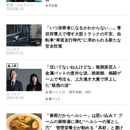
件
教養・カルチャー
木戸次郎
2026.08.10
「いつ加害者になるかわからない…」青
切符導入で増す大型トラックの不安、自
転車“車道走行時代”に求められる新たな
安全対策
ビジネス
2026.07.21
急上昇
「泣いてないねんけどな」無頼派芸人・
金属バットの意外な涙…映画館、格闘ゲ
ームで号泣も、上方漫才大賞で浮上し
た“疑惑の涙”
金属バットの「酒辛肉鮪」#61
エンタメ
2026.08.09
金属バット
「春雨だからヘルシー」は思い込み？ ブ
ームの麻辣湯に潜む“ヘルシーの落とし
穴” 管理栄養士が勧める「具材」と避け