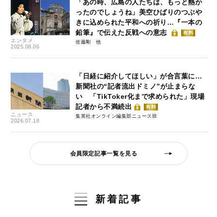
「あの時、広島の人たちは、もっと熱か
ったのでしょうね」美空ひばりのつぶや
きに込められた平和への祈り…『一本の
鉛筆』で伝えた反戦への意志
有料
エンタメ
佐藤剛
2025.08.06
「日経に紹介してほしい」が合言葉に…
新聞社の“記者流出ドミノ”が止まらな
い 「TikToker化まで求められた」現場
記者から不満続出
有料
ニュース
集英社オンライン編集部ニュース班
2026.07.18
会員限定記事一覧を見る
新着記事