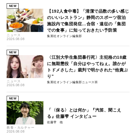
NEW
【192人食中毒】「清潔で品数の多い感じ
のいいレストラン」静岡のスポーツ宿泊
施設内で集団発症…合宿・遠征の「集団
での食事」に知っておきたい予防策
ニュース
集英社オンライン編集部
2026.08.08
NEW
〈江別大学生集団暴行死〉主犯格の18歳
に無期懲役「自分はやってねぇ。誰かが
トドメさした」裁判で明かされた“他責ぶ
り”
ニュース
集英社オンライン編集部ニュース班
2026.08.08
NEW
「〈保る〉とは何か」『汽笛、聞こえ
る』佐藤雫 インタビュー
佐藤雫
教養・カルチャー
2026.08.08