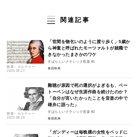
関連記事
「世間を物乞いのように渡り歩く」5歳か
ら神童と呼ばれたモーツァルトが就職で
きなかったまさかのワケ
すばらしいクラシック音楽 #1
教養・カルチャー
車田和寿
2025.08.27
難聴が原因で死の選択がよぎるも、ベー
トーベンはなぜ生涯作曲を続けたのか？
「自分が言いたかったことを音楽の中で
雄弁に語った」
すばらしいクラシック音楽 #2
教養・カルチャー
2025.08.28
車田和寿
「ガンディーは毎晩裸の女性をベッドに