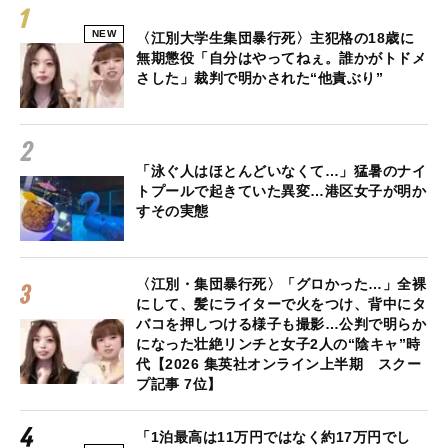
NEW
〈江別大学生集団暴行死〉主犯格の18歳に
無期懲役「自分はやってねぇ。誰かがトドメ
さした」裁判で明かされた“他責ぶり”
「泳ぐ人はほとんどいなくて…」猛暑のナイ
トプールで起きていた異変…港区女子が明か
すその実態
〈江別・集団暴行死〉「グロかった…」全裸
にして、髪にライターで火をつけ、背中にタ
バコを押しつける様子も撮影…公判で明らか
になった壮絶リンチと女子2人の“陰キャ”時
代【2026 集英社オンライン上半期 スクー
プ記事 7位】
「1泊最高は11万円ではなく約17万円でし