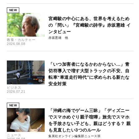
NEW
宮﨑駿の中心にある、世界を考えるため
の「問い」『宮﨑駿の詩学』赤坂憲雄 イ
ンタビュー
赤坂憲雄
教養・カルチャー
2026.08.08
「いつ加害者になるかわからない…」青
切符導入で増す大型トラックの不安、自
転車“車道走行時代”に求められる新たな
安全対策
ビジネス
2026.07.21
NEW
「沖縄の海でゲーム三昧」「ディズニー
でスマホめぐり親子喧嘩」旅先でスマホ
を手放さない子ども、親はどうする？ 親
も見直したい3つのルール
ニュース
集英社オンライン編集部ニュース班