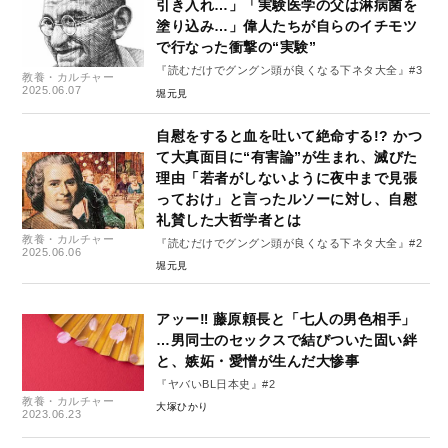
引き入れ…」「実験医学の父は淋病菌を
塗り込み…」偉人たちが自らのイチモツ
で行なった衝撃の“実験”
『読むだけでグングン頭が良くなる下ネタ大全』#3
教養・カルチャー
2025.06.07
堀元見
自慰をすると血を吐いて絶命する!? かつ
て大真面目に“有害論”が生まれ、滅びた
理由「若者がしないように夜中まで見張
っておけ」と言ったルソーに対し、自慰
礼賛した大哲学者とは
教養・カルチャー
『読むだけでグングン頭が良くなる下ネタ大全』#2
2025.06.06
堀元見
アッー‼ 藤原頼長と「七人の男色相手」
…男同士のセックスで結びついた固い絆
と、嫉妬・愛憎が生んだ大惨事
『ヤバいBL日本史』#2
教養・カルチャー
大塚ひかり
2023.06.23