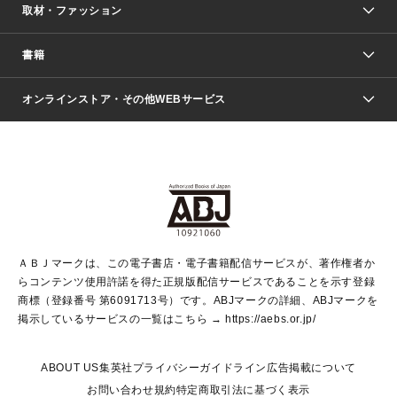
取材・ファッション
少年マンガ
週刊少年ジャンプ
書籍
ファッション・美容
青年マンガ
ジャンプSQ.
Seventeen
週刊ヤングジャンプ
オンラインストア・その他WEBサービス
文芸・文庫・総合
芸能・情報・スポーツ
少女マンガ
Vジャンプ
non-no Web
ヤングジャンプ定期購読デジタル
すばる
Myojo
オンラインストア
りぼん
学芸・ノンフィクション・新書
最強ジャンプ
女性マンガ
@BAILA
ヤンジャン＋
小説すばる
週プレNEWS
マーガレット
集英社OTOコンテンツ
集英社 学芸編集部
少年ジャンプ＋
その他WEBサービス
クッキー
ライトノベル・ノベライズ
MAQUIA ONLINE
となりのヤングジャンプ
集英社 文芸ステーション
週プレ グラジャパ！
別冊マーガレット
SHUEISHA MANGA-ART HERITAGE
集英社 ビジネス書
ゼブラック
ココハナ
SHUEISHA ADNAVI
SPUR.JP
集英社Webマガジン Cobalt
グランドジャンプ
web 集英社文庫
キッズ
web Sportiva
マンガMee
ジャンプキャラクターズストア
集英社新書
ジャンプルーキー！
月刊オフィスユー
ＡＢＪマークは、この電子書店・電子書籍配信サービスが、著作権者か
EDITOR'S LAB
LEE
集英社オレンジ文庫
ウルトラジャンプ
青春と読書
パラスポ＋！
らコンテンツ使用許諾を得た正規版配信サービスであることを示す登録
集英社みらい文庫
リマコミ＋
HAPPY PLUS STORE
集英社新書プラス
ジャンプTOON
商標（登録番号 第6091713号）です。ABJマークの詳細、ABJマークを
Marisol
シフォン文庫
アジア人物史
S-KIDS.LAND
マンガMeets
掲示しているサービスの一覧はこちら →
https://aebs.or.jp/
shueisha vox
よみタイ
S-MANGA
Web éclat
ダッシュエックス文庫
LEEマルシェ
kotoba
集英社ジャンプリミックス
ABOUT US
集英社プライバシーガイドライン
広告掲載について
T JAPAN:The New York Times Style Magazine
JUMP j BOOKS
お問い合わせ
規約
特定商取引法に基づく表示
SHOP Marisol
e!集英社
集英社コミック文庫