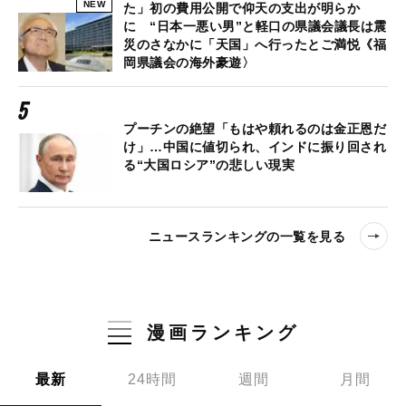
NEW
た」初の費用公開で仰天の支出が明らか
に “日本一悪い男”と軽口の県議会議長は震
災のさなかに「天国」へ行ったとご満悦《福
岡県議会の海外豪遊〉
プーチンの絶望「もはや頼れるのは金正恩だ
け」…中国に値切られ、インドに振り回され
る“大国ロシア”の悲しい現実
ニュースランキングの一覧を見る
漫画ランキング
最新
24時間
週間
月間