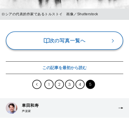
ロシアの代表的作家であるトルストイ 画像／Shutterstock
次の写真一覧へ
この記事を最初から読む
1
2
3
4
5
車田和寿
声楽家