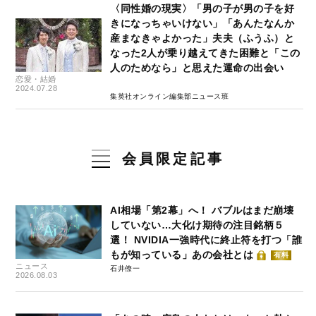
〈同性婚の現実〉「男の子が男の子を好
きになっちゃいけない」「あんたなんか
産まなきゃよかった」夫夫（ふうふ）と
なった2人が乗り越えてきた困難と「この
人のためなら」と思えた運命の出会い
恋愛・結婚
2024.07.28
集英社オンライン編集部ニュース班
会員限定記事
AI相場「第2幕」へ！ バブルはまだ崩壊
していない…大化け期待の注目銘柄５
選！ NVIDIA一強時代に終止符を打つ「誰
もが知っている」あの会社とは
有料
ニュース
石井僚一
2026.08.03