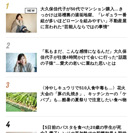
大久保佳代子が50代でマンション購入…き
NEW
っかけは浴槽裏の湯垢地獄、「レギュラー番
組が多いほどローンを組みやすい」不動産屋
に言われた“芸能人ならではの事情”
「私もまだ、こんな感情になるんだ」大久保
佳代子が往復4時間かけて会いに行った“話題
の子猿”…愛犬の老いに重ねた思いとは
〈冷やしキュウリで510人食中毒も…〉花火
大会の「豚の丸焼き」、キッチンカーの「ケ
バブ」も…酷暑の夏祭りで注意したい食べ物
【5日前のパスタを食べた20歳の学生が死