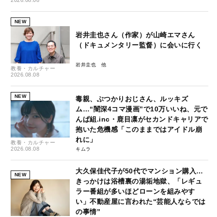
2026.08.08
NEW
岩井圭也さん（作家）が山崎エマさん
（ドキュメンタリー監督）に会いに行く
岩井圭也
教養・カルチャー
2026.08.08
NEW
毒親、ぶつかりおじさん、ルッキズ
ム…“闇深4コマ漫画”で10万いいね、元で
んぱ組.inc・鹿目凛がセカンドキャリアで
抱いた危機感「このままではアイドル崩
れに」
教養・カルチャー
2026.08.08
キムラ
大久保佳代子が50代でマンション購入…
NEW
きっかけは浴槽裏の湯垢地獄、「レギュ
ラー番組が多いほどローンを組みやす
い」不動産屋に言われた“芸能人ならでは
の事情”