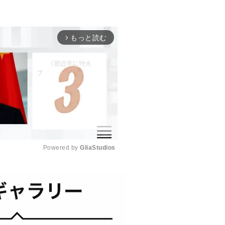
もっと読む
arrow_forward_ios
Powered by 
GliaStudios
M
u
t
e