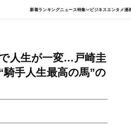
特集一覧を見る
漫画一覧を見る
新着
ランキング
ニュース
特集
ビジネス
エンタメ
漫
養・カルチャー
暮らし
スポーツ
ヘルスケア
美容
グルメ
で人生が一変…戸崎圭
“騎手人生最高の馬”の