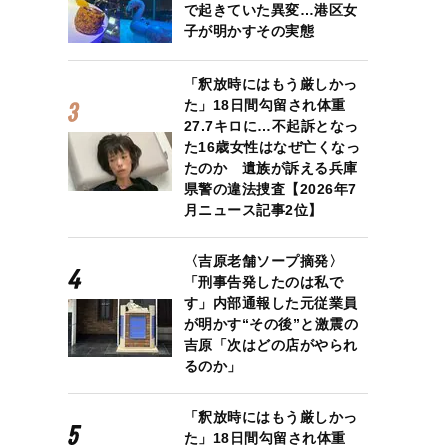
で起きていた異変…港区女
子が明かすその実態
「釈放時にはもう厳しかっ
た」18日間勾留され体重
27.7キロに…不起訴となっ
た16歳女性はなぜ亡くなっ
たのか 遺族が訴える兵庫
県警の違法捜査【2026年7
月ニュース記事2位】
〈吉原老舗ソープ摘発〉
「刑事告発したのは私で
す」内部通報した元従業員
が明かす“その後”と激震の
吉原「次はどの店がやられ
るのか」
「釈放時にはもう厳しかっ
た」18日間勾留され体重