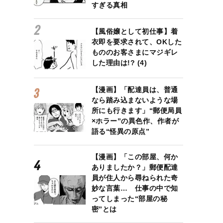
すぎる真相
【風俗嬢として初仕事】着
衣即を要求されて、OKした
もののお客さまにマジギレ
した理由は!? (4)
【漫画】「配達員は、普通
なら踏み込まないような場
所にも行きます」“郵便局員
×ホラー”の異色作、作者が
語る“怪異の原点”
【漫画】「この部屋、何か
ありましたか？」郵便配達
員が住人から尋ねられた奇
妙な言葉… 仕事の中で知
ってしまった“部屋の秘
密”とは