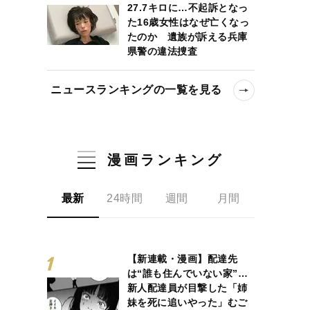
27.7キロに…不起訴となっ
た16歳女性はなぜ亡くなっ
たのか 遺族が訴える兵庫
県警の違法捜査
ニュースランキングの一覧を見る
漫画ランキング
最新
24時間
週間
月間
【新連載・漫画】配達先
は“誰も住んでいない家”…
新人配達員が目撃した「姉
妹を死に追いやった」むご