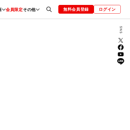
無料会員登録
ログイン
画
会員限定
その他
ファッション
恋愛・結婚
編集部
お知らせ