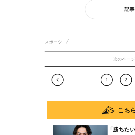
記事
スポーツ
次のペー
1
2
こち
「勝ちた