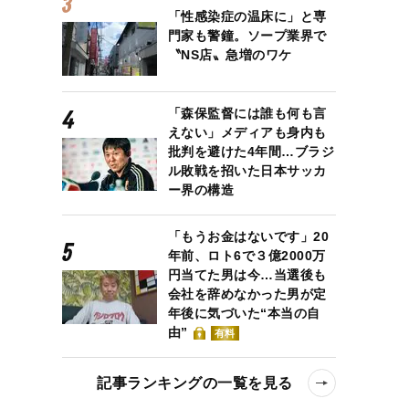
「性感染症の温床に」と専
門家も警鐘。ソープ業界で
〝NS店〟急増のワケ
「森保監督には誰も何も言
えない」メディアも身内も
批判を避けた4年間…ブラジ
ル敗戦を招いた日本サッカ
ー界の構造
「もうお金はないです」20
年前、ロト6で３億2000万
円当てた男は今…当選後も
会社を辞めなかった男が定
年後に気づいた“本当の自
由”
有料
記事ランキングの一覧を見る