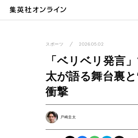
教
2026.05.02
スポーツ
「ベリベリ発言」
太が語る舞台裏と
衝撃
戸崎圭太