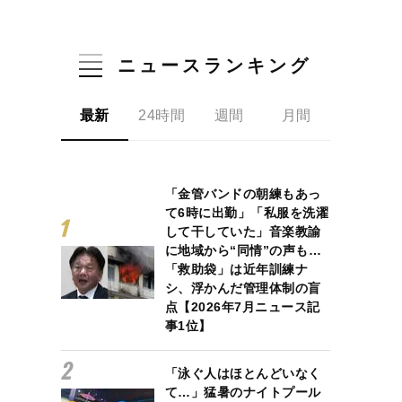
ニュースランキング
最新
24時間
週間
月間
「金管バンドの朝練もあっ
て6時に出勤」「私服を洗濯
して干していた」音楽教諭
に地域から“同情”の声も…
「救助袋」は近年訓練ナ
シ、浮かんだ管理体制の盲
点【2026年7月ニュース記
事1位】
「泳ぐ人はほとんどいなく
て…」猛暑のナイトプール