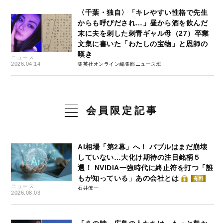
〈千葉・独自〉「キレやすい性格で先生
からも呼びだされ…」昼から酒を飲んだ
末に夫を刺した刺青ギャル母（27）卒業
文集に書いた「わたしの宝物」と恩師の
嘆き
ニュース
2026.04.14
集英社オンライン編集部ニュース班
会員限定記事
AI相場「第2幕」へ！ バブルはまだ崩壊
していない…大化け期待の注目銘柄５
選！ NVIDIA一強時代に終止符を打つ「誰
もが知っている」あの会社とは
有料
ニュース
石井僚一
2026.08.03