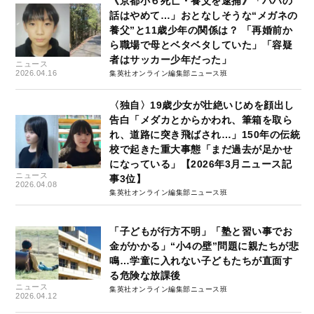
《京都小６死亡・養父を逮捕》「パパの
話はやめて…」おとなしそうな“メガネの
養父”と11歳少年の関係は？ 「再婚前か
ら職場で母とベタベタしていた」「容疑
者はサッカー少年だった」
ニュース
2026.04.16
集英社オンライン編集部ニュース班
〈独自〉19歳少女が壮絶いじめを顔出し
告白「メダカとからかわれ、筆箱を取ら
れ、道路に突き飛ばされ…」150年の伝統
校で起きた重大事態「まだ過去が足かせ
になっている」【2026年3月ニュース記
ニュース
事3位】
2026.04.08
集英社オンライン編集部ニュース班
「子どもが行方不明」「塾と習い事でお
金がかかる」“小4の壁”問題に親たちが悲
鳴…学童に入れない子どもたちが直面す
る危険な放課後
ニュース
集英社オンライン編集部ニュース班
2026.04.12