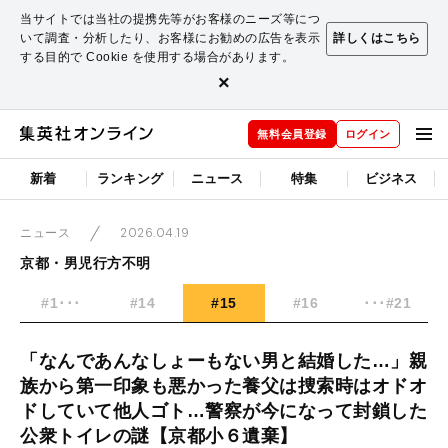
当サイトでは当社の提携先等がお客様のニーズ等につ
いて調査・分析したり、お客様にお勧めの広告を表示
詳しくはこちら
する目的で Cookie を使用する場合があります。
×
無料会員登録
ログイン
新着
ランキング
ニュース
特集
ビジネス
2026.04.19
ニュース
京都・男児行方不明
#1･･･
#14
#15
#16
･･･#21
「なんであんなしょーもない男と結婚した…」親
族から第一印象も悪かった養父は捜索時はオドオ
ドしていて他人ゴト…警察が今になって封鎖した
公衆トイレの謎【京都小６遺棄】