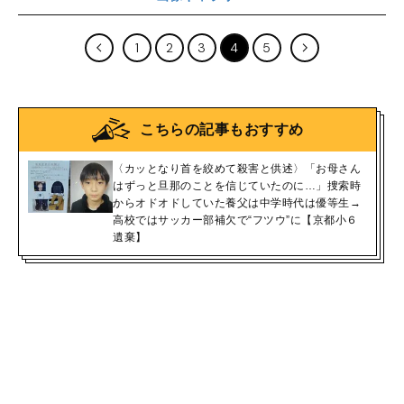
1
2
3
4
5
こちらの記事もおすすめ
〈カッとなり首を絞めて殺害と供述〉「お母さん
はずっと旦那のことを信じていたのに…」捜索時
からオドオドしていた養父は中学時代は優等生→
高校ではサッカー部補欠で“フツウ”に【京都小６
遺棄】