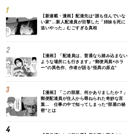
【新連載・漫画】配達先は“誰も住んでいな
い家”…新人配達員が目撃した「姉妹を死に
追いやった」むごすぎる真相
【漫画】「配達員は、普通なら踏み込まない
ような場所にも行きます」“郵便局員×ホラ
ー”の異色作、作者が語る“怪異の原点”
【漫画】「この部屋、何かありましたか？」
郵便配達員が住人から尋ねられた奇妙な言
葉… 仕事の中で知ってしまった“部屋の秘
密”とは