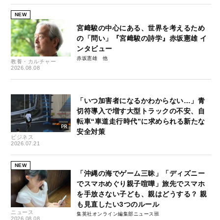
NEW
宮﨑駿の中心にある、世界を考えるため
の「問い」『宮﨑駿の詩学』赤坂憲雄 イ
ンタビュー
赤坂憲雄
教養・カルチャー
2026.08.08
「いつ加害者になるかわからない…」青
切符導入で増す大型トラックの不安、自
転車“車道走行時代”に求められる新たな
安全対策
ビジネス
2026.07.21
NEW
「沖縄の海でゲーム三昧」「ディズニー
でスマホめぐり親子喧嘩」旅先でスマホ
を手放さない子ども、親はどうする？ 親
も見直したい3つのルール
ニュース
集英社オンライン編集部ニュース班
2026.08.08