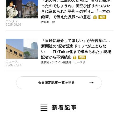
「あの時、広島の人たちは、もっと熱か
ったのでしょうね」美空ひばりのつぶや
きに込められた平和への祈り…『一本の
鉛筆』で伝えた反戦への意志
有料
エンタメ
佐藤剛
2025.08.06
「日経に紹介してほしい」が合言葉に…
新聞社の“記者流出ドミノ”が止まらな
い 「TikToker化まで求められた」現場
記者から不満続出
有料
ニュース
集英社オンライン編集部ニュース班
2026.07.18
会員限定記事一覧を見る
新着記事