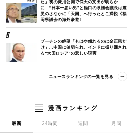
NEW
た」初の費用公開で仰天の支出が明らか
に “日本一悪い男”と軽口の県議会議長は震
災のさなかに「天国」へ行ったとご満悦《福
岡県議会の海外豪遊〉
プーチンの絶望「もはや頼れるのは金正恩だ
け」…中国に値切られ、インドに振り回され
る“大国ロシア”の悲しい現実
ニュースランキングの一覧を見る
漫画ランキング
最新
24時間
週間
月間