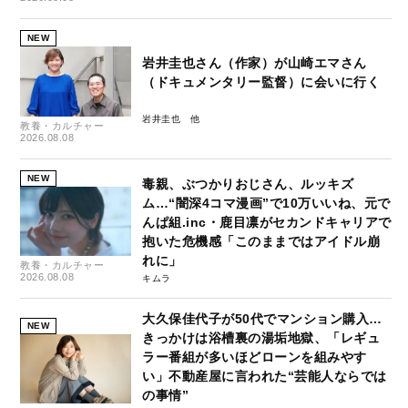
NEW
岩井圭也さん（作家）が山崎エマさん
（ドキュメンタリー監督）に会いに行く
岩井圭也
教養・カルチャー
2026.08.08
NEW
毒親、ぶつかりおじさん、ルッキズ
ム…“闇深4コマ漫画”で10万いいね、元で
んぱ組.inc・鹿目凛がセカンドキャリアで
抱いた危機感「このままではアイドル崩
れに」
教養・カルチャー
2026.08.08
キムラ
大久保佳代子が50代でマンション購入…
NEW
きっかけは浴槽裏の湯垢地獄、「レギュ
ラー番組が多いほどローンを組みやす
い」不動産屋に言われた“芸能人ならでは
の事情”