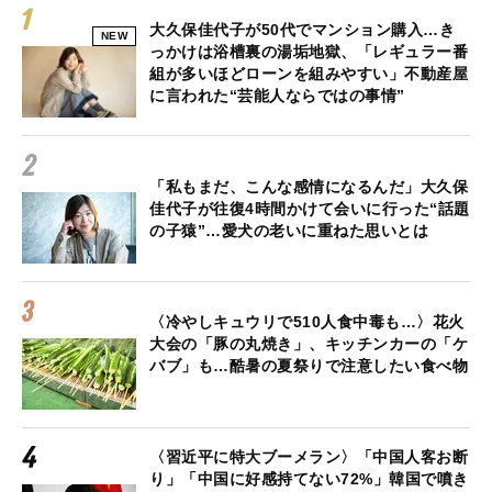
大久保佳代子が50代でマンション購入…き
NEW
っかけは浴槽裏の湯垢地獄、「レギュラー番
組が多いほどローンを組みやすい」不動産屋
に言われた“芸能人ならではの事情”
「私もまだ、こんな感情になるんだ」大久保
佳代子が往復4時間かけて会いに行った“話題
の子猿”…愛犬の老いに重ねた思いとは
〈冷やしキュウリで510人食中毒も…〉花火
大会の「豚の丸焼き」、キッチンカーの「ケ
バブ」も…酷暑の夏祭りで注意したい食べ物
〈習近平に特大ブーメラン〉「中国人客お断
り」「中国に好感持てない72%」韓国で噴き