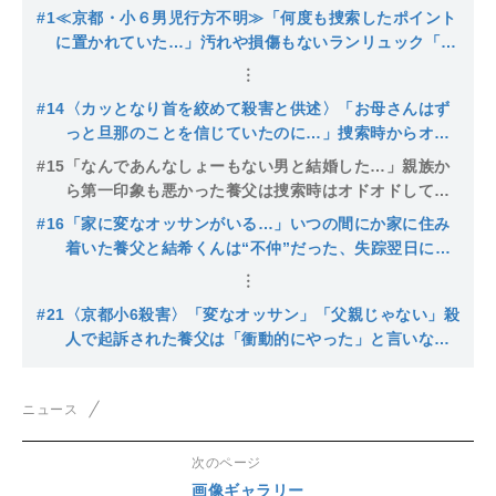
#1
≪京都・小６男児行方不明≫「何度も捜索したポイント
に置かれていた…」汚れや損傷もないランリュック「置
いたのは誰か？」消防団団長は「発見場所は普段から不
法投棄が多いエリア」
#14
〈カッとなり首を絞めて殺害と供述〉「お母さんはず
っと旦那のことを信じていたのに…」捜索時からオド
オドしていた養父は中学時代は優等生→高校ではサッ
#15
「なんであんなしょーもない男と結婚した…」親族か
カー部補欠で“フツウ”に【京都小６遺棄】
ら第一印象も悪かった養父は捜索時はオドオドしてい
て他人ゴト…警察が今になって封鎖した公衆トイレの
#16
「家に変なオッサンがいる…」いつの間にか家に住み
謎【京都小６遺棄】
着いた養父と結希くんは“不仲”だった、失踪翌日には
身内も「ダンナが怪しい」警察は覆面パトカーで常に
追跡【京都小６遺棄】
#21
〈京都小6殺害〉「変なオッサン」「父親じゃない」殺
人で起訴された養父は「衝動的にやった」と言いなが
ら殺害場所を探して移動した形跡…供述には不審な点
も
ニュース
次のページ
画像ギャラリー