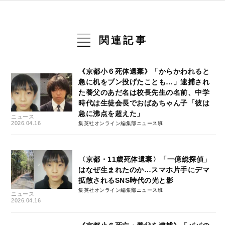
関連記事
《京都小６死体遺棄》「からかわれると
急に机をブン投げたことも…」逮捕され
た養父のあだ名は校長先生の名前、中学
時代は生徒会長でおばあちゃん子「彼は
急に沸点を超えた」
ニュース
2026.04.16
集英社オンライン編集部ニュース班
〈京都・11歳死体遺棄〉「一億総探偵」
はなぜ生まれたのか…スマホ片手にデマ
拡散されるSNS時代の光と影
集英社オンライン編集部ニュース班
ニュース
2026.04.16