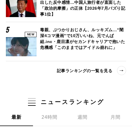
出した反中感情…中国人旅行者が直面した
「政治的摩擦」の正体【2026年7月バズり記
事1位】
毒親、ぶつかりおじさん、ルッキズム…“闇
NEW
深4コマ漫画”で10万いいね、元でんぱ
組.inc・鹿目凛がセカンドキャリアで抱いた
危機感「このままではアイドル崩れに」
記事ランキングの一覧を見る
ニュースランキング
最新
24時間
週間
月間