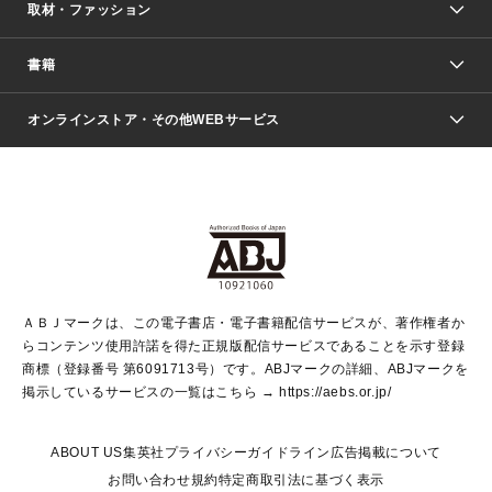
取材・ファッション
少年マンガ
週刊少年ジャンプ
書籍
ファッション・美容
青年マンガ
ジャンプSQ.
Seventeen
週刊ヤングジャンプ
オンラインストア・その他WEBサービス
文芸・文庫・総合
芸能・情報・スポーツ
少女マンガ
Vジャンプ
non-no Web
ヤングジャンプ定期購読デジタル
すばる
Myojo
オンラインストア
りぼん
学芸・ノンフィクション・新書
最強ジャンプ
女性マンガ
@BAILA
ヤンジャン＋
小説すばる
週プレNEWS
マーガレット
集英社OTOコンテンツ
集英社 学芸編集部
少年ジャンプ＋
その他WEBサービス
クッキー
ライトノベル・ノベライズ
MAQUIA ONLINE
となりのヤングジャンプ
集英社 文芸ステーション
週プレ グラジャパ！
別冊マーガレット
SHUEISHA MANGA-ART HERITAGE
集英社 ビジネス書
ゼブラック
ココハナ
SHUEISHA ADNAVI
SPUR.JP
集英社Webマガジン Cobalt
グランドジャンプ
web 集英社文庫
キッズ
web Sportiva
マンガMee
ジャンプキャラクターズストア
集英社新書
ジャンプルーキー！
月刊オフィスユー
ＡＢＪマークは、この電子書店・電子書籍配信サービスが、著作権者か
EDITOR'S LAB
LEE
集英社オレンジ文庫
ウルトラジャンプ
青春と読書
パラスポ＋！
らコンテンツ使用許諾を得た正規版配信サービスであることを示す登録
集英社みらい文庫
リマコミ＋
HAPPY PLUS STORE
集英社新書プラス
ジャンプTOON
商標（登録番号 第6091713号）です。ABJマークの詳細、ABJマークを
Marisol
シフォン文庫
アジア人物史
S-KIDS.LAND
マンガMeets
掲示しているサービスの一覧はこちら →
https://aebs.or.jp/
shueisha vox
よみタイ
S-MANGA
Web éclat
ダッシュエックス文庫
LEEマルシェ
kotoba
集英社ジャンプリミックス
ABOUT US
集英社プライバシーガイドライン
広告掲載について
T JAPAN:The New York Times Style Magazine
JUMP j BOOKS
お問い合わせ
規約
特定商取引法に基づく表示
SHOP Marisol
e!集英社
集英社コミック文庫