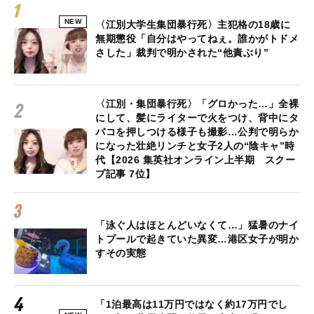
NEW
〈江別大学生集団暴行死〉主犯格の18歳に
無期懲役「自分はやってねぇ。誰かがトドメ
さした」裁判で明かされた“他責ぶり”
〈江別・集団暴行死〉「グロかった…」全裸
にして、髪にライターで火をつけ、背中にタ
バコを押しつける様子も撮影…公判で明らか
になった壮絶リンチと女子2人の“陰キャ”時
代【2026 集英社オンライン上半期 スクー
プ記事 7位】
「泳ぐ人はほとんどいなくて…」猛暑のナイ
トプールで起きていた異変…港区女子が明か
すその実態
「1泊最高は11万円ではなく約17万円でし