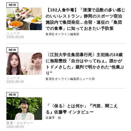
NEW
【192人食中毒】「清潔で品数の多い感じ
のいいレストラン」静岡のスポーツ宿泊
施設内で集団発症…合宿・遠征の「集団
での食事」に知っておきたい予防策
ニュース
集英社オンライン編集部
2026.08.08
NEW
〈江別大学生集団暴行死〉主犯格の18歳
に無期懲役「自分はやってねぇ。誰かが
トドメさした」裁判で明かされた“他責ぶ
り”
ニュース
集英社オンライン編集部ニュース班
2026.08.08
NEW
「〈保る〉とは何か」『汽笛、聞こえ
る』佐藤雫 インタビュー
佐藤雫
教養・カルチャー
2026.08.08